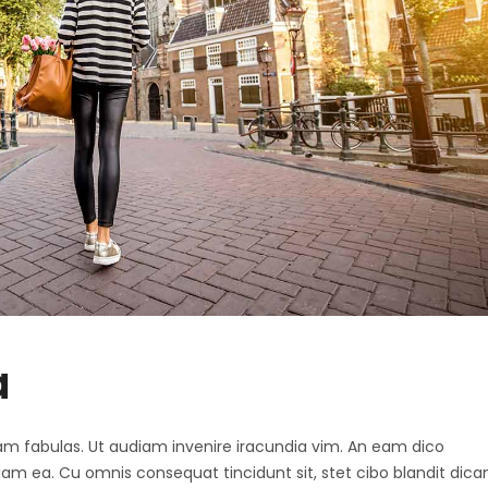
a
 agam fabulas. Ut audiam invenire iracundia vim. An eam dico
diam ea. Cu omnis consequat tincidunt sit, stet cibo blandit dica