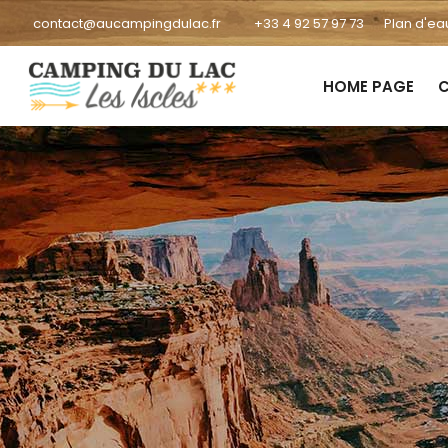
contact@aucampingdulac.fr
+33 4 92 57 97 73
Plan d'ea
HOME PAGE
C