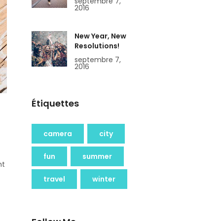
septembre 7,
2016
New Year, New
Resolutions!
septembre 7,
2016
Étiquettes
camera
city
fun
summer
nt
travel
winter