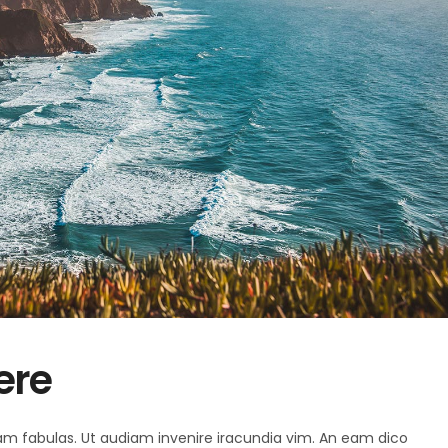
ere
 agam fabulas. Ut audiam invenire iracundia vim. An eam dico