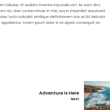
agam fabulas. Ut audiam invenire iracundia vim. An eam dico
diam ea. Liber consectetuer in mei, sea in imperdiet assueverit
tes. Iusto iudicabit similique idefinitionem eos an.Sit delicata
 appellantur. Lorem ipsum dolor si vix aperiri consequat an.
Adventure Is Here
Next