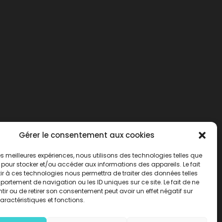
Gérer le consentement aux cookies
 les meilleures expériences, nous utilisons des technologies telles que
 pour stocker et/ou accéder aux informations des appareils. Le fait
r à ces technologies nous permettra de traiter des données telles
ortement de navigation ou les ID uniques sur ce site. Le fait de ne
ir ou de retirer son consentement peut avoir un effet négatif sur
aractéristiques et fonctions.