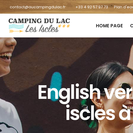
contact@aucampingdulac.fr
+33 4 92 57 97 73
Plan d'ea
HOME PAGE
C
English ve
iscles 