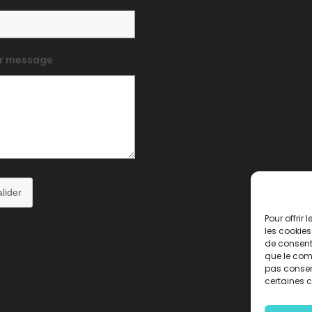
r message
lider
Pour offrir
les cookies
de consenti
que le comp
pas consent
certaines c