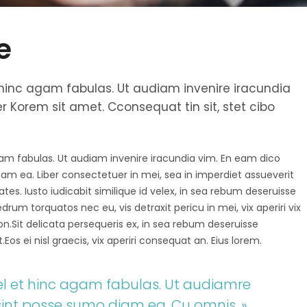
e
et hinc agam fabulas. Ut audiam invenire iracundia
 Korem sit amet. Cconsequat tin sit, stet cibo
agam fabulas. Ut audiam invenire iracundia vim. En eam dico
diam ea. Liber consectetuer in mei, sea in imperdiet assueverit
tes. Iusto iudicabit similique id velex, in sea rebum deseruisse
um torquatos nec eu, vis detraxit pericu in mei, vix aperiri vix
tion.Sit delicata persequeris ex, in sea rebum deseruisse
os ei nisl graecis, vix aperiri consequat an. Eius lorem.
 vel et hinc agam fabulas. Ut audiamre
sint posse sumo diam ea. Cu omnis. »