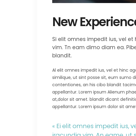
New Experienc
Si elit omnes impedit ius, vel 
vim. Tn eam dimo diam ea. Piber
blandit.
Al elit omnes impedit ius, vel et hinc 
similique, ut sint posse sit, eum sumo 
contentiones, an his cibo blandit tacima
appellantur. Lorem ipsum Alienum phaedr
at,dolor sit amet. blandit dicant defini
appellantur. Lorem ipsum dolor sit amet.E
« Ei elit omnes impedit ius,
iracundia vim. An eame, ut 