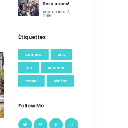
Resolutions!
septembre 7,
2016
Étiquettes
camera
city
fun
summer
travel
winter
Follow Me