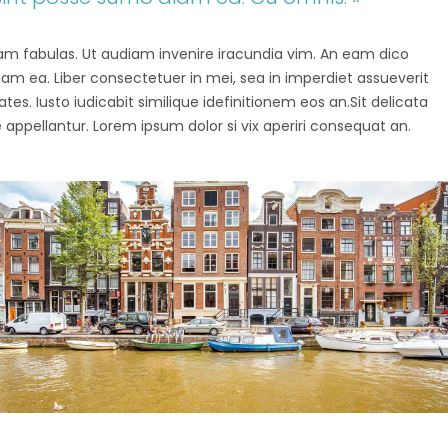
agam fabulas. Ut audiam invenire iracundia vim. An eam dico
diam ea. Liber consectetuer in mei, sea in imperdiet assueverit
tes. Iusto iudicabit similique idefinitionem eos an.Sit delicata
 appellantur. Lorem ipsum dolor si vix aperiri consequat an.