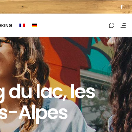
OKING
du lac, les
es-Alpes