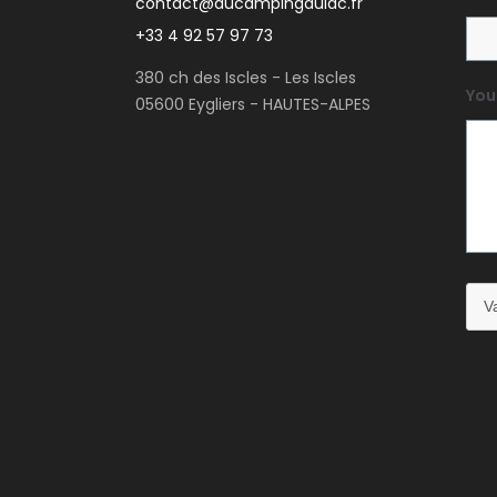
contact@aucampingdulac.fr
+33 4 92 57 97 73
380 ch des Iscles - Les Iscles
You
05600 Eygliers - HAUTES-ALPES
Va