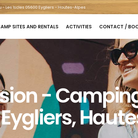
u - Les Iscles 05600 Eygliers - Hautes-Alpes
AMP SITES AND RENTALS
ACTIVITIES
CONTACT / BO
rsion - Camping 
à Eygliers, Haut