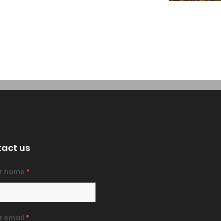
act us
r name
*
r email
*