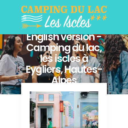
English version -
Camping du lac,
les iscles à
Eygliers, Hautes-
Alpes