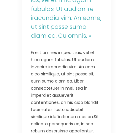
ius, vel et hinc agam
fabulas. Ut audiamre
iracundia vim. An eame,
ut sint posse sumo
diam ea. Cu omnis. »
Ei elit omnes impedit ius, vel et
hinc agam fabulas. Ut audiam
invenire iracundia vim. An eam
dico similique, ut sint posse sit,
eum sumo diam ea. Liber
consectetuer in mei, sea in
imperdiet assueverit
contentiones, an his cibo blandit
tacimates. Iusto iudicabit
similique idefinitionem eos an.Sit
delicata persequeris ex, in sea
rebum deseruisse appellantur.