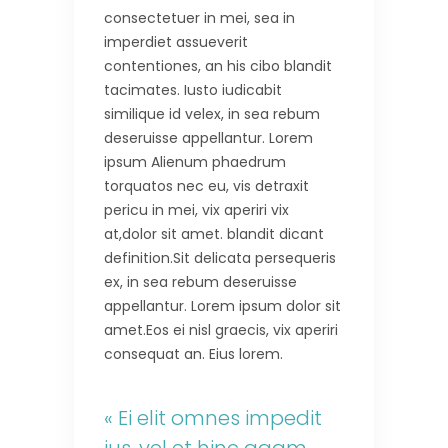
consectetuer in mei, sea in
imperdiet assueverit
contentiones, an his cibo blandit
tacimates. Iusto iudicabit
similique id velex, in sea rebum
deseruisse appellantur. Lorem
ipsum Alienum phaedrum
torquatos nec eu, vis detraxit
pericu in mei, vix aperiri vix
at,dolor sit amet. blandit dicant
definition.Sit delicata persequeris
ex, in sea rebum deseruisse
appellantur. Lorem ipsum dolor sit
amet.Eos ei nisl graecis, vix aperiri
consequat an. Eius lorem.
« Ei elit omnes impedit